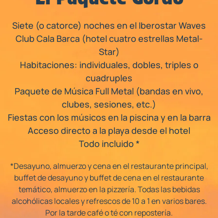
Siete (o catorce) noches en el Iberostar Waves
Club Cala Barca (hotel cuatro estrellas Metal-
Star)
Habitaciones: individuales, dobles, triples o
cuadruples
Paquete de Música Full Metal (bandas en vivo,
clubes, sesiones, etc.)
Fiestas con los músicos en la piscina y en la barra
Acceso directo a la playa desde el hotel
Todo incluido *
*Desayuno, almuerzo y cena en el restaurante principal,
buffet de desayuno y buffet de cena en el restaurante
temático, almuerzo en la pizzería. Todas las bebidas
alcohólicas locales y refrescos de 10 a 1 en varios bares.
Por la tarde café o té con repostería.