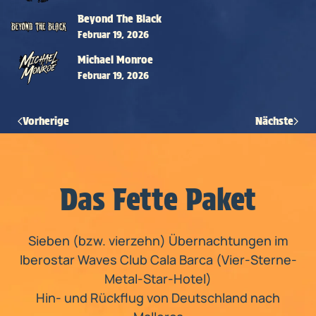
Beyond The Black
Februar 19, 2026
Michael Monroe
Februar 19, 2026
Vorherige
Nächste
Das Fette Paket
Sieben (bzw. vierzehn) Übernachtungen im
Iberostar Waves Club Cala Barca (Vier-Sterne-
Metal-Star-Hotel)
Hin- und Rückflug von Deutschland nach