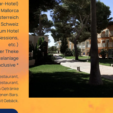
ar-Hotel)
 Mallorca
sterreich
r Schweiz
zum Hotel
Sessions,
etc.)
der Theke
telanlage
inclusive *
estaurant,
estaurant,
en Getränke
denen Bars.
it Gebäck.