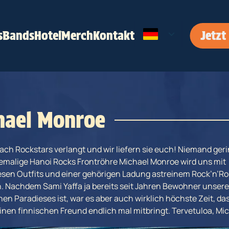
s
Bands
Hotel
Merch
Kontakt
Jetzt
hael Monroe
nach Rockstars verlangt und wir liefern sie euch! Niemand ger
hemalige Hanoi Rocks Frontröhre Michael Monroe wird uns mit
sen Outfits und einer gehörigen Ladung astreinem Rock’n’Rol
. Nachdem Sami Yaffa ja bereits seit Jahren Bewohner unser
hen Paradieses ist, war es aber auch wirklich höchste Zeit, da
inen finnischen Freund endlich mal mitbringt. Tervetuloa, Mic