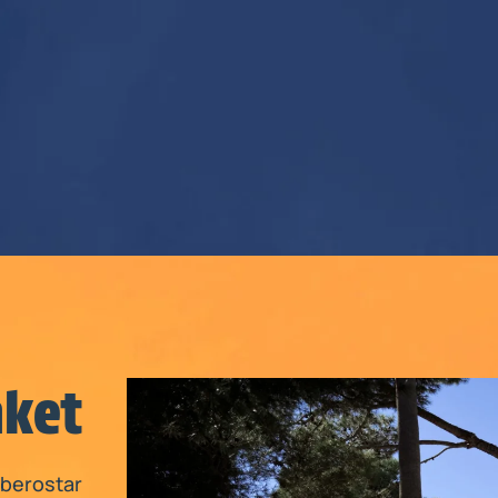
aket
Iberostar