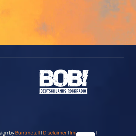
ign by
Buntmetall
|
Disclaimer
|
Impressum
|