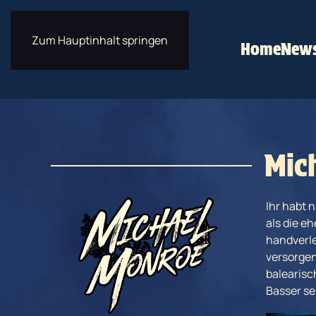
Zum Hauptinhalt springen
Home
New
Mic
Ihr habt 
als die e
handverle
versorgen
balearisc
Basser se