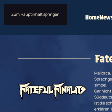
Zum Hauptinhalt springen
Home
New
Fate
Mallorca,
Sprachgeb
simpel.
Gar nicht 
Süddeuts
ist die s
erklären.