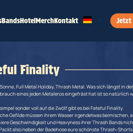
s
Bands
Hotel
Merch
Kontakt
Jetzt
ful Finality
 Sonne, Full Metal Holiday, Thrash Metal. Was sich längst in de
rauch eines jeden Metaleros eingefräst hat ist so natürlich 
simpel sonder voll auf die Zwölf gibt es bei Fateful Finality.
che Gefilde müssen ihrem Wasser irgendetwas beimischen, 
chiere Geschwindigkeit und Heavyness ihrer Thrash Bands nich
 Packt also neben der Badehose eure schönste Thrash-Shorts 