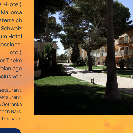
ar-Hotel)
 Mallorca
sterreich
r Schweiz
zum Hotel
Sessions,
etc.)
der Theke
telanlage
inclusive *
estaurant,
estaurant,
en Getränke
denen Bars.
it Gebäck.