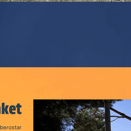
aket
Iberostar