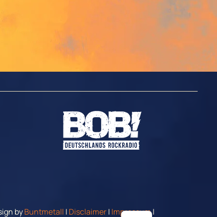
ign by
Buntmetall
|
Disclaimer
|
Impressum
|